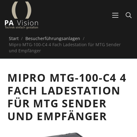
Start
/
Besucherführungsanlagen
/
Mipro MTG-100-C4 4 Fach Ladestation für MTG Sender
und Empfänger
MIPRO MTG-100-C4 4
FACH LADESTATION
FÜR MTG SENDER
UND EMPFÄNGER