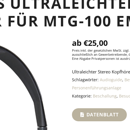
S ULTRALEICHTE
 FÜR MTG-100 
€
25,00
Preis inkl. der gesetzlichen MwSt.
zzgl
ausschließlich an Gewerbetreibende, ö
Eine Abgabe Privatpersonen ist ausdrü
Ultraleichter Stereo Kopfhö
Schlagwörter:
Audioguide
,
Be
Personenführungsanlage
Kategorie:
Beschallung
,
Besu
DATENBLATT