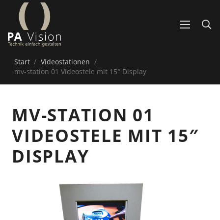
Start
/
Videostationen
/
mv-station 01 Videostele mit 15″ Display
MV-STATION 01
VIDEOSTELE MIT 15″
DISPLAY