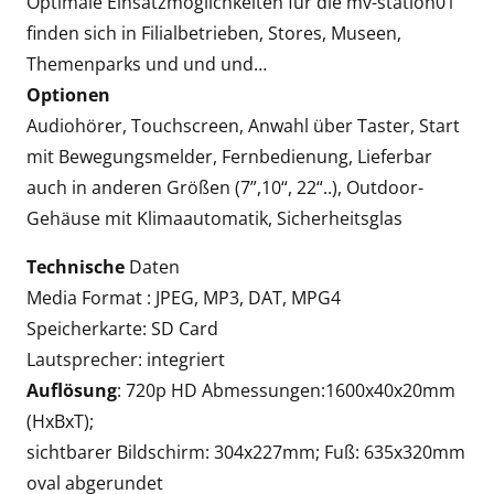
Optimale Einsatzmöglichkeiten für die mv-station01
finden sich in Filialbetrieben, Stores, Museen,
Themenparks und und und…
Optionen
Audiohörer, Touchscreen, Anwahl über Taster, Start
mit Bewegungsmelder, Fernbedienung, Lieferbar
auch in anderen Größen (7”,10“, 22“..), Outdoor-
Gehäuse mit Klimaautomatik, Sicherheitsglas
Technische
Daten
Media Format : JPEG, MP3, DAT, MPG4
Speicherkarte: SD Card
Lautsprecher: integriert
Auflösung
: 720p HD Abmessungen:1600x40x20mm
(HxBxT);
sichtbarer Bildschirm: 304x227mm; Fuß: 635x320mm
oval abgerundet